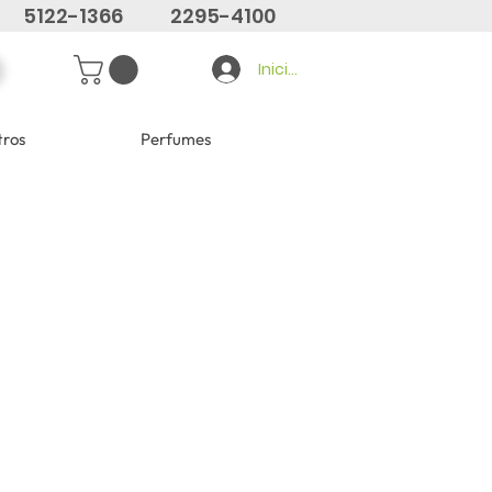
5122-1366
2295-4100
Iniciar sesión
tros
Perfumes