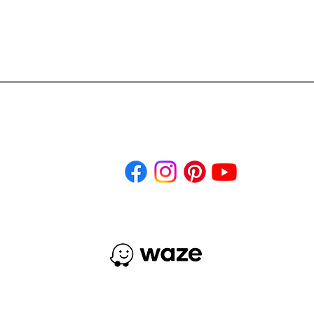
léfonos: (502) 2295-4100
WhatsApp: 5122-1366
des Sociales
Acep
¿Cómo llegar?
3ra Calle 6-52 Zona 9 Ciudad de Guatemala