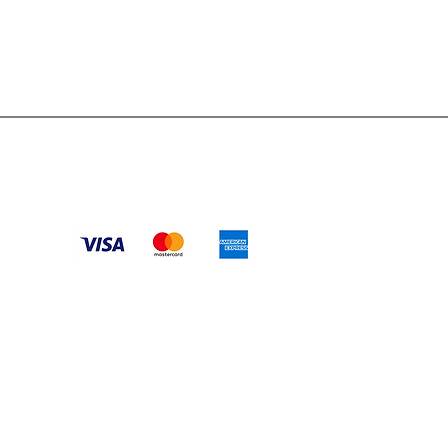
Ventas@myekohome.com
tamos