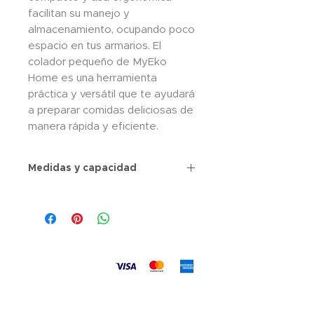
facilitan su manejo y
almacenamiento, ocupando poco
espacio en tus armarios. El
colador pequeño de MyEko
Home es una herramienta
práctica y versátil que te ayudará
a preparar comidas deliciosas de
manera rápida y eficiente.
Medidas y capacidad
Medida: 24.5 x 20.5cms
Incluye 2 recipientes (colador y
tazón)
Material Plástico
Aceptamos
Envíos
a todo el país