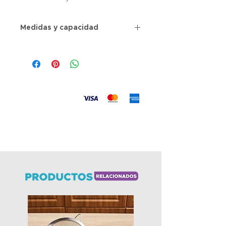
Medidas y capacidad
Medida: 34 x 8 x 22cms
Material: Plástico
Incluye divisiones
Recipiente con tapa
Aceptamos
Envíos
a todo el país