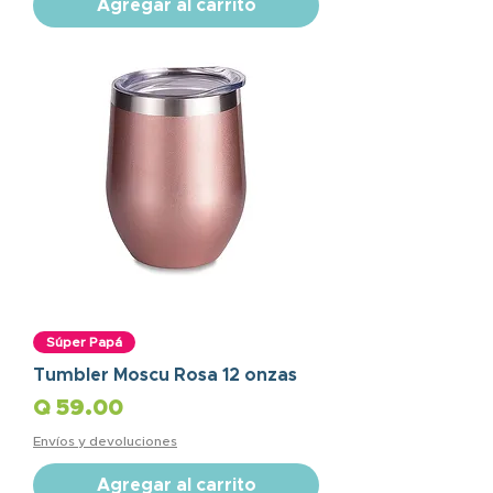
Agregar al carrito
Súper Papá
Tumbler Moscu Rosa 12 onzas
Precio
Q 59.00
Envíos y devoluciones
Agregar al carrito