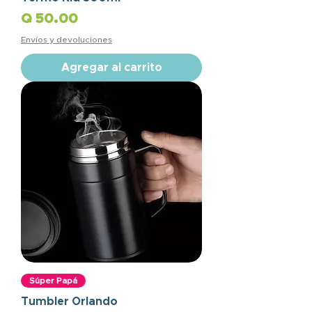
Precio
Q 50.00
Envíos y devoluciones
Agregar al carrito
Súper Papá
Tumbler Orlando