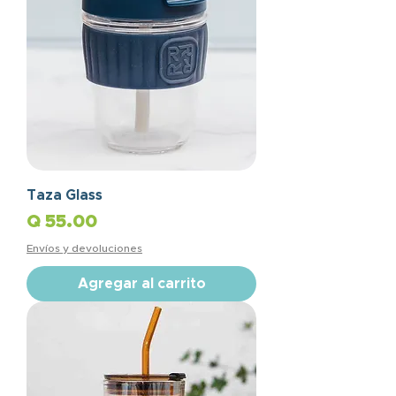
Taza Glass
Precio
Q 55.00
Envíos y devoluciones
Agregar al carrito