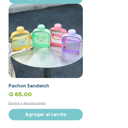
Pachon Sandwich
Precio
Q 65.00
Envíos y devoluciones
Agregar al carrito