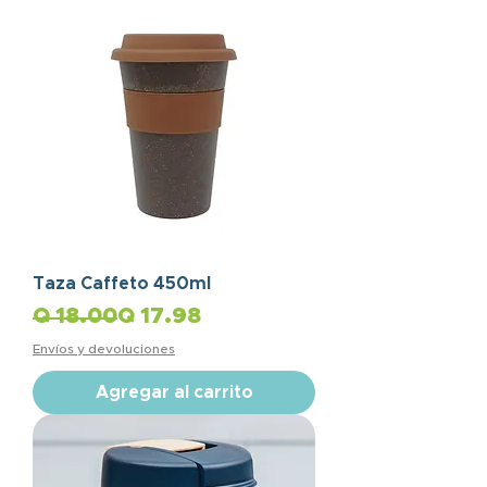
Taza Caffeto 450ml
Precio
Precio de oferta
Q 18.00
Q 17.98
Envíos y devoluciones
Agregar al carrito