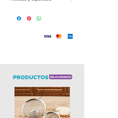
Medida: 15 x 10 x 27.5cms
Material: Plástico
Recipiente con tapa
Aceptamos
Envíos
a todo el país