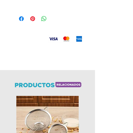
Acero Inoxidable
Medida: 6.5 x 18.5cms
Incluye accesorio para colgar.
Aceptamos
Envíos
a todo el país