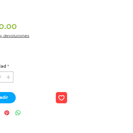
Precio
0.00
 y devoluciones
*
dad
*
adir