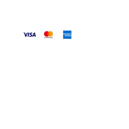
Ventas@myekohome.com
tamos