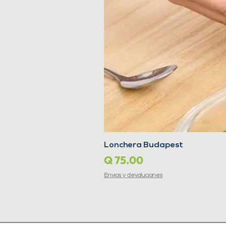
Lonchera Budapest
Precio
Q 75.00
Envíos y devoluciones