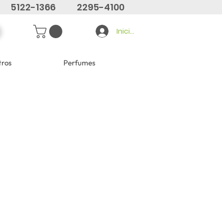
5122-1366
2295-4100
Iniciar sesión
tros
Perfumes