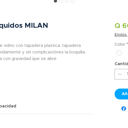
iquidos MILAN
Q 6
Envíos
Color
 vidrio con tapadera plastica, tapadera
apidamente y sin complicaciónes la boquilla,
a con gravedad que se abre
Canti
Añ
apacidad