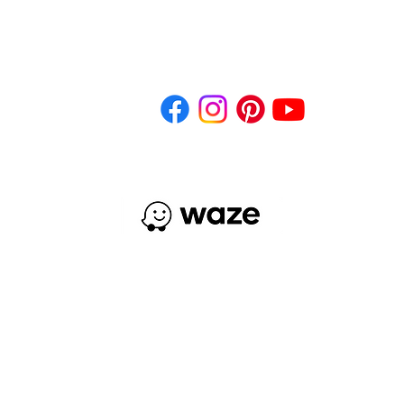
léfonos: (502) 2295-4100
WhatsApp: 5122-1366
des Sociales
Acep
¿Cómo llegar?
3ra Calle 6-52 Zona 9 Ciudad de Guatemala