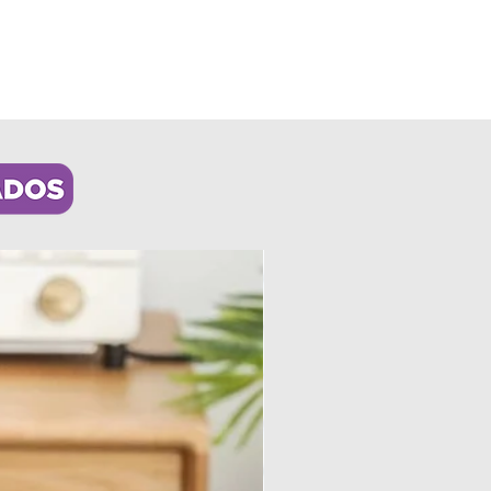
os
a todo el país