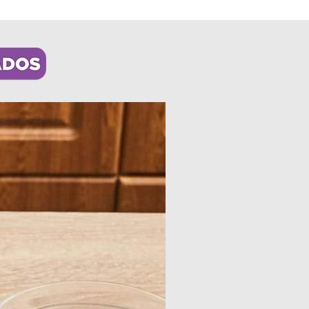
os
a todo el país