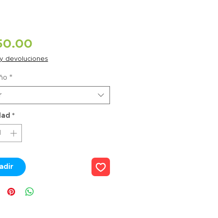
Precio
50.00
 y devoluciones
ño
*
r
dad
*
adir