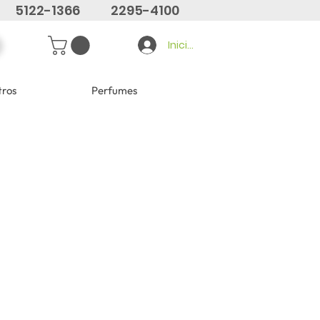
5122-1366
2295-4100
Iniciar sesión
tros
Perfumes