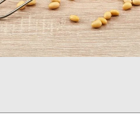
Vista rápida
léfonos: (502) 2295-4100
WhatsApp: 5122-1366