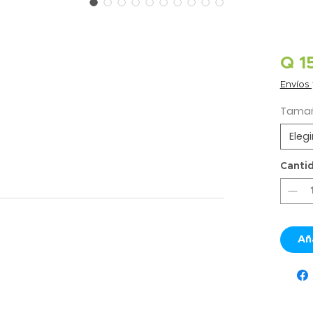
Q 1
Envíos
Tama
Elegi
Canti
Añ