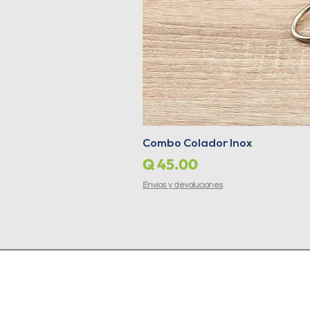
Combo Colador Inox
Precio
Q 45.00
Envíos y devoluciones
Te