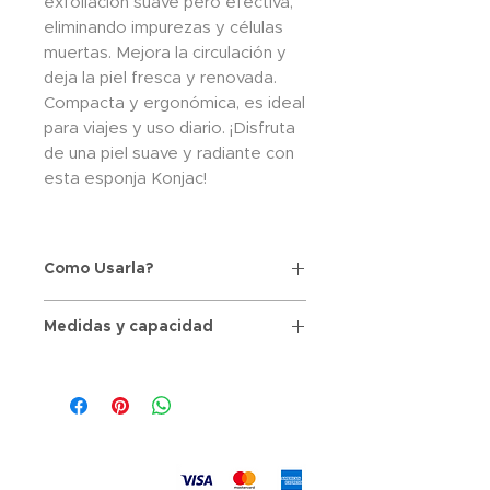
exfoliación suave pero efectiva,
eliminando impurezas y células
muertas. Mejora la circulación y
deja la piel fresca y renovada.
Compacta y ergonómica, es ideal
para viajes y uso diario. ¡Disfruta
de una piel suave y radiante con
esta esponja Konjac!
Como Usarla?
Extrae la esponja Konjac de su
Medidas y capacidad
empaque hermético. La mayoría
de las esponjas Konjac se
Medida: 7cm x 7cm
venden dentro de bolsas
plásticas selladas. Este tipo de
empaquetamiento ayuda a
garantizar que la esponja no se
exponga a la humedad del
Aceptamos