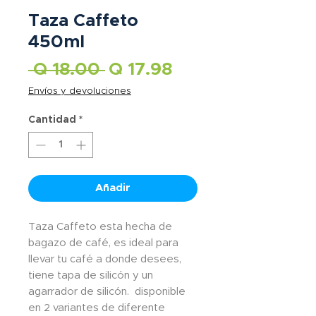
Taza Caffeto
450ml
Precio
Precio
 Q 18.00 
Q 17.98
de
Envíos y devoluciones
oferta
Cantidad
*
Añadir
Taza Caffeto esta hecha de
bagazo de café, es ideal para
llevar tu café a donde desees,
tiene tapa de silicón y un
agarrador de silicón. disponible
en 2 variantes de diferente