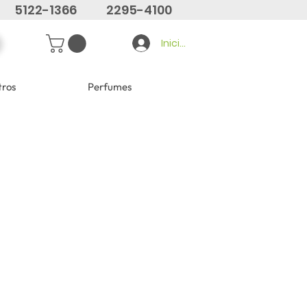
5122-1366
2295-4100
Iniciar sesión
tros
Perfumes