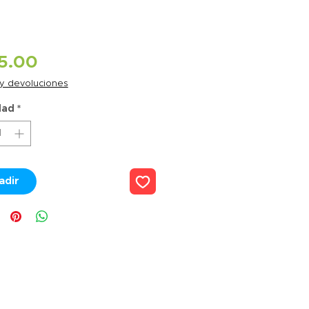
Precio
5.00
 y devoluciones
dad
*
adir