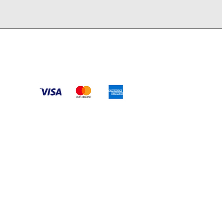
Ventas@myekohome.com
tamos