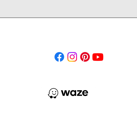
léfonos: (502) 2295-4100
WhatsApp: 5122-1366
des Sociales
Acep
¿Cómo llegar?
3ra Calle 6-52 Zona 9 Ciudad de Guatemala