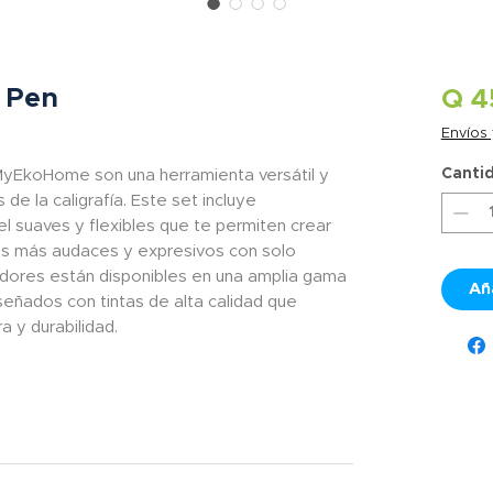
 Pen
Q 4
Envíos
Canti
yEkoHome son una herramienta versátil y
 de la caligrafía. Este set incluye
l suaves y flexibles que te permiten crear
zos más audaces y expresivos con solo
adores están disponibles en una amplia gama
Añ
señados con tintas de alta calidad que
 y durabilidad.