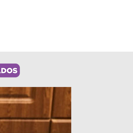
os
a todo el país