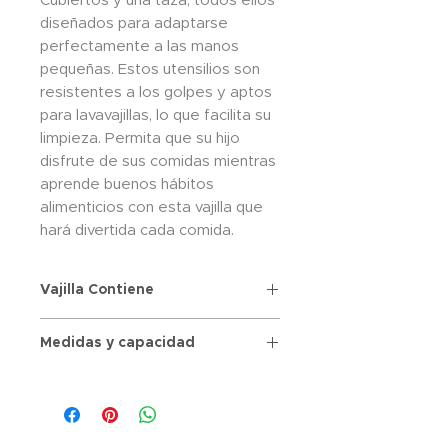
Cubiertos y una taza, todos ellos 
diseñados para adaptarse 
perfectamente a las manos 
pequeñas. Estos utensilios son 
resistentes a los golpes y aptos 
para lavavajillas, lo que facilita su 
limpieza. Permita que su hijo 
disfrute de sus comidas mientras 
aprende buenos hábitos 
alimenticios con esta vajilla que 
hará divertida cada comida.
Vajilla Contiene
x1 Vaso
Medidas y capacidad
x1 Plato plano
x1 Plato Hondo
x1 Cuchara
x1 Tenedor
Hechas de fibra de bambú, la.cual