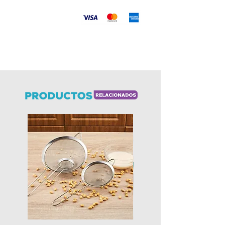
es 100% biodegradable, no es apto
para colocar y utilizar en
Aceptamos
microondas.
Envíos
a todo el país