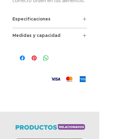
correcto orden en tus alimentos.
Especificaciones
Cuenta con cierre hermético
Medidas y capacidad
Hecho a fibra de Trigo
Incluye cuchara
Capacidad 950 ml
Aceptamos
Envíos
a todo el país